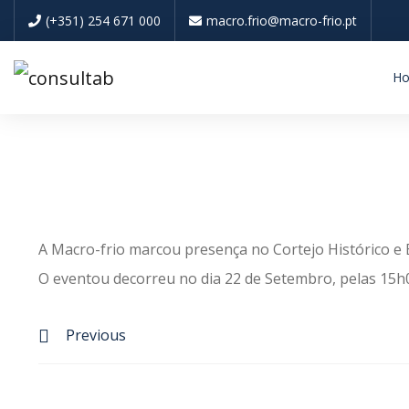
(+351) 254 671 000
macro.frio@macro-frio.pt
H
A Macro-frio marcou presença no Cortejo Histórico e 
O eventou decorreu no dia 22 de Setembro, pelas 15h00
Previous