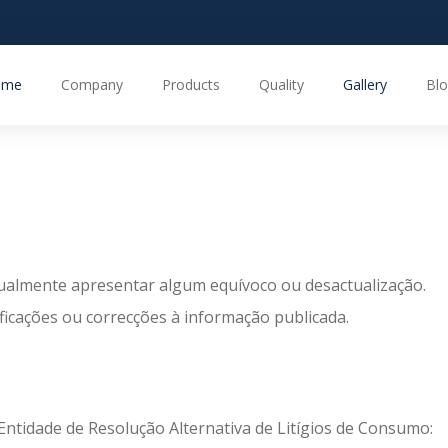
ome
Company
Products
Quality
Gallery
Blo
ualmente apresentar algum equívoco ou desactualização.
icações ou correcções à informação publicada.
Entidade de Resolução Alternativa de Litígios de Consumo: