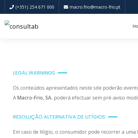
(+351) 254 671 000
macro.frio@macro-frio.pt
H
LEGAL WARNINGS
Os conteúdos apresentados neste site poderão event
A
Macro-Frio, SA.
poderá efectuar sem pré-aviso modif
RESOLUÇÃO ALTERNATIVA DE LITÍGIOS
Em caso de litígio, o consumidor pode recorrer a uma 