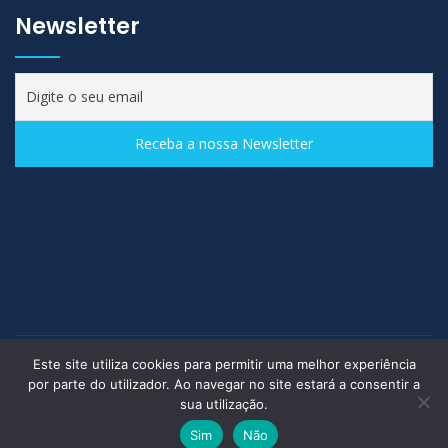
Newsletter
Este site utiliza cookies para permitir uma melhor experiência
Desenvolvido por
Gavinha | Agência de Comunicação
© 2021
por parte do utilizador. Ao navegar no site estará a consentir a
MACRO-FRIO, S.A. - COMÉRCIO INTERNACIONAL DE
sua utilização.
PRODUTOS ALIMENTARES
Sim
Não