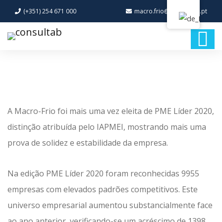
(+351) 254 671 000
macro.frio@macro-frio.pt
A Macro-Frio foi mais uma vez eleita de PME Líder 2020,
distinção atribuída pelo IAPMEI, mostrando mais uma
prova de solidez e estabilidade da empresa.
Na edição PME Líder 2020 foram reconhecidas 9955
empresas com elevados padrões competitivos. Este
universo empresarial aumentou substancialmente face
ao ano anterior, verificando-se um acréscimo de 1398