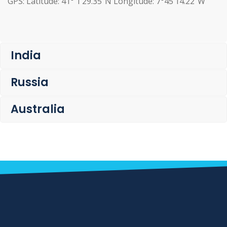
GPS: Latitude: 41° 1’29.35″N Longitude: 7°45’14.22″W
India
Russia
Australia