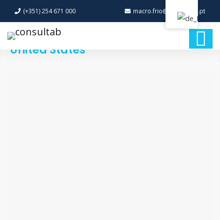
(+351) 254 671 000
macro.frio@macro-frio.pt
United States