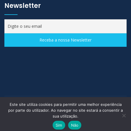
Newsletter
Este site utiliza cookies para permitir uma melhor experiência
Desenvolvido por
Gavinha | Agência de Comunicação
© 2021
por parte do utilizador. Ao navegar no site estará a consentir a
MACRO-FRIO, S.A. - COMÉRCIO INTERNACIONAL DE
sua utilização.
PRODUTOS ALIMENTARES
Sim
Não